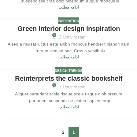
suspendisse cras odio bibendum augue rhoncus la...
ادامه مطلب
INSPIRATION
Green interior design inspiration
05
0
شهریور
Untivirosten
A sed a risusat luctus esta anibh rhoncus hendrerit blandit nam
rutrum sitmiad hac. Cras a vestibulu...
ادامه مطلب
DESIGN TRENDS
Reinterprets the classic bookshelf
05
0
شهریور
Untivirosten
Aliquet parturient scele risque scele risque nibh pretium
parturient suspendisse platea sapien torqu...
ادامه مطلب
2
1