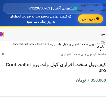
Skip to navigation
پشتیبانی آنلاین | 09120708703
Skip to main content
💰 قیمت تمامی محصولات به صورت لحظه‌ای
🛡️ خرید امن
به‌روزرسانی می‌شود.
منو
ناموجو
د
خانه
/
کیف پول های سخت افزاری
کیف پول سخت افزاری کول ولت پرو Cool wallet
pro
7,350,000
تومان