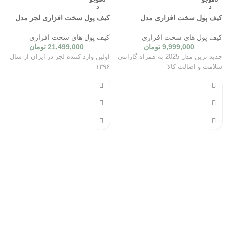
د
د
کیف پول سخت افزاری مدل
کیف پول سخت افزاری لجر مدل
Ledger Nano X
SafePal S1 Pro
کیف پول های سخت افزاری
کیف پول های سخت افزاری
9,999,000
تومان
21,499,000
تومان
جدید ترین مدل 2025 به همراه گارانتی
اولین وارد کننده لجر در ایران از سال
سلامت و اصالت کالا
۱۳۹۶