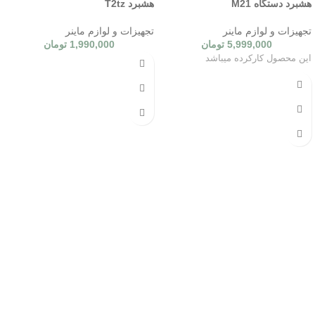
هشبرد دستگاه M21
هشبرد T2tz
تجهیزات و لوازم ماینر
تجهیزات و لوازم ماینر
5,999,000
تومان
1,990,000
تومان
این محصول کارکرده میباشد