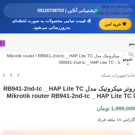
Skip to navigation
پشتیبانی آنلاین | 09120708703
Skip to main content
💰 قیمت تمامی محصولات به صورت لحظه‌ای
🛡️ خرید امن
به‌روزرسانی می‌شود.
منو
ناموجو
د
خانه
/
تجهیزات شبکه
روتر میکروتیک مدل RB941-2nd-tc _ HAP Lite TC
ا Mikrotik router RB941-2nd-tc _ HAP Lite TC
1,999,000
تومان
گارانتی ۱۸ ماهه فرناد