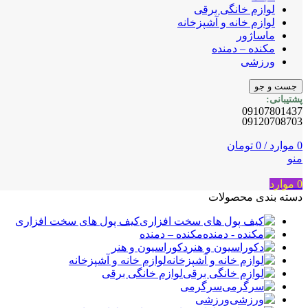
لوازم خانگی برقی
لوازم خانه و آشپزخانه
ماساژور
مکنده – دمنده
ورزشی
جست و جو
پشتیبانی:
09107801437
09120708703
0
موارد
/
0
تومان
منو
0
موارد
دسته بندی محصولات
کیف پول های سخت افزاری
مکنده – دمنده
دکوراسیون و هنر
لوازم خانه و آشپزخانه
لوازم خانگی برقی
سرگرمی
ورزشی