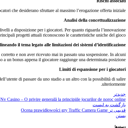
Rischi associati
catori che desiderano sfruttare al massimo l’erogazione offerta iniziale.
Analisi della concettualizzazione
ivelli a disposizione per i giocatori. Per quanto riguarda l’innovazione
incipali progetti attuali riconoscono le caratteristiche uniche del gioco.
lineando il tema legato alle limitazioni dei sistemi d’identificazione
 corretto e non aver ricevuto mai in passato una sospensione. In alcuni
sso a un bonus appena il giocatore raggiunge una determinata posizione.
Limiti di espansione per i giocatori
ell’utente di passare da uno stadio a un altro con la possibilità di salire
ulteriormente.
جدیدتر
Nv Casino – O privire generală la principiile jocurilor de noroc online
بازگشت به لیست
قدیمی تر
Ocena prawidłowości gry Traffic Camera Game
بستن
دسته‌ها