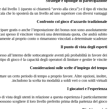
Strategie e tipologie di partecipazione
 dal livello 1 (questo si chiamerà “avvio alla cieca”) e il tipo di vincita
ala che lo sposterà da un livello ad uno superiore con diversi vantaggi.
Confronto col gioco d’azzardo tradizionale
rtecipare gratis o anche l’impostazione dei bonus non sono assolutamente
 casi spesso il vincitore vincerà una determinata quota, che andrà subito
tamente al proprio conto o rimarranno vincolati a determinate scadenze.
Il punto di vista degli esperti
sso all’interno delle sottocategorie aventi più probabilità in favore dei
ipo di gioco è la capacità degli operatori di limitare e gestire le vincite.
Considerazioni sulle scelte d’impiego del tempo
ttare un certo periodo di tempo a proprio favore. Altre opzioni, inoltre,
includono la scelta tra modalità a soldi veri o con soldi virtuali.
I giocatori e l’esperienza
di vista degli utenti in relazione a questa esperienza è particolarmente
possono scegliere il loro livello preferito prima della partenza del gioco.