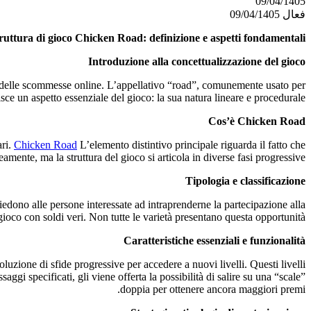
09/04/1405
فعال 09/04/1405
ruttura di gioco Chicken Road: definizione e aspetti fondamentali
Introduzione alla concettualizzazione del gioco
no delle scommesse online. L’appellativo “road”, comunemente usato per
isce un aspetto essenziale del gioco: la sua natura lineare e procedurale.
Cos’è Chicken Road
ari.
Chicken Road
L’elemento distintivo principale riguarda il fatto che
amente, ma la struttura del gioco si articola in diverse fasi progressive.
Tipologia e classificazione
iedono alle persone interessate ad intraprenderne la partecipazione alla
ioco con soldi veri. Non tutte le varietà presentano questa opportunità.
Caratteristiche essenziali e funzionalità
uzione di sfide progressive per accedere a nuovi livelli. Questi livelli
gi specificati, gli viene offerta la possibilità di salire su una “scale”
doppia per ottenere ancora maggiori premi.