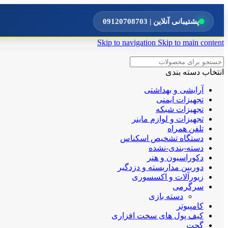
پشتیبانی آنلاین | 09120708703
Skip to navigation
Skip to main content
انتخاب دسته بندی
آرایشی و بهداشتی
تجهیزات ایمنی
تجهیزات شبکه
تجهیزات و لوازم ماینر
تلفن همراه
دستگاه تشخیص اسکناس
دسته-بندی-نشده
دکوراسیون و هنر
دوربین مداربسته و دزدگیر
زیورآلات و اکسسوری
سرگرمی
دسته بازی
کامپیوتر
کیف پول های سخت افزاری
گجت