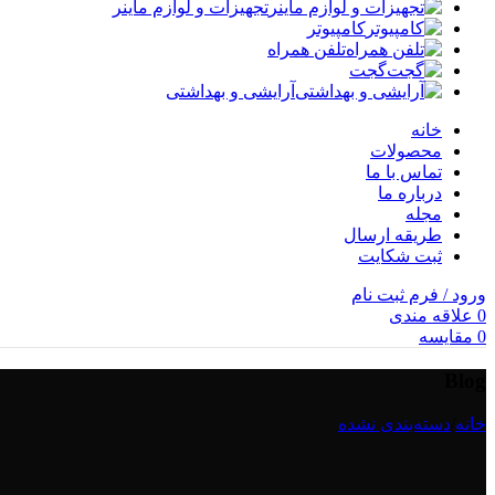
تجهیزات و لوازم ماینر
کامپیوتر
تلفن همراه
گجت
آرایشی و بهداشتی
خانه
محصولات
تماس با ما
درباره ما
مجله
طریقه ارسال
ثبت شکایت
ورود / فرم ثبت نام
0
علاقه مندی
0
مقایسه
Blog
خانه
/
دسته‌بندی نشده