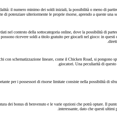
lità: il numero minimo dei soldi iniziali, la possibilità o meno di partire
e di potenziare ulteriormente le proprie risorse, aprendo a queste una sc
dati nel contesto della sottocategoria online, dove la possibilità di pa
 possono ricevere soldi a titolo gratuito per giocarli nel gioco: in questi
diret
giochi con schematizzazione lineare, come il Chicken Road, si pongono spe
giocatori. Una peculiarità di questo t
te per i possessori di risorse limitate consiste nella possibilità di sfru
tura dei bonus di benvenuto e le varie opzioni che potrà optare. Il punto 
interessante, dato che questi ultimi 