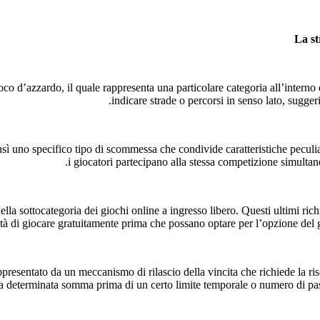
La st
ioco d’azzardo, il quale rappresenta una particolare categoria all’inter
indicare strade o percorsi in senso lato, sugger
ensì uno specifico tipo di scommessa che condivide caratteristiche peculi
i giocatori partecipano alla stessa competizione simultane
lla sottocategoria dei giochi online a ingresso libero. Questi ultimi rich
ità di giocare gratuitamente prima che possano optare per l’opzione del g
sentato da un meccanismo di rilascio della vincita che richiede la risol
a determinata somma prima di un certo limite temporale o numero di passag