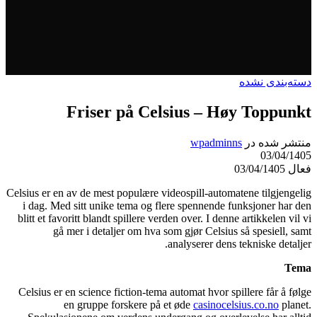
دسته‌بندی نشده
Friser på Celsius – Høy Toppunkt
منتشر شده در
wpadminns
03/04/1405
فعال 03/04/1405
Celsius er en av de mest populære videospill-automatene tilgjengelig
i dag. Med sitt unike tema og flere spennende funksjoner har den
blitt et favoritt blandt spillere verden over. I denne artikkelen vil vi
gå mer i detaljer om hva som gjør Celsius så spesiell, samt
analyserer dens tekniske detaljer.
Tema
Celsius er en science fiction-tema automat hvor spillere får å følge
en gruppe forskere på et øde
casinocelsius.co.no
planet.