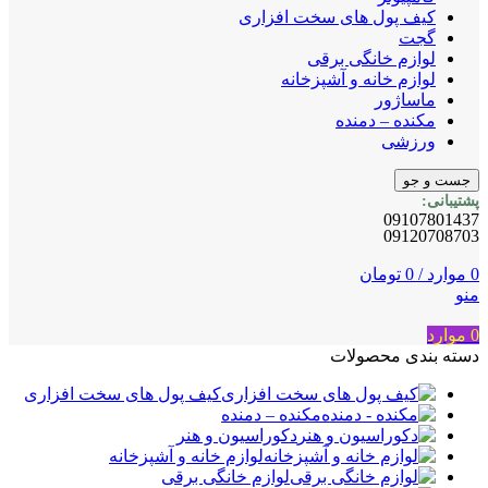
کیف پول های سخت افزاری
گجت
لوازم خانگی برقی
لوازم خانه و آشپزخانه
ماساژور
مکنده – دمنده
ورزشی
جست و جو
پشتیبانی:
09107801437
09120708703
0
موارد
/
0
تومان
منو
0
موارد
دسته بندی محصولات
کیف پول های سخت افزاری
مکنده – دمنده
دکوراسیون و هنر
لوازم خانه و آشپزخانه
لوازم خانگی برقی