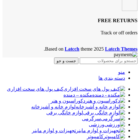
FREE RETURNS
Track or off orders
.
Based on
Latcch
theme
2025
Latcch Themes
جست و جو
منو
دسته بندی ها
کیف پول های سخت افزاری
مکنده – دمنده
دکوراسیون و هنر
لوازم خانه و آشپزخانه
لوازم خانگی برقی
سرگرمی
ورزشی
تجهیزات و لوازم ماینر
کامپیوتر