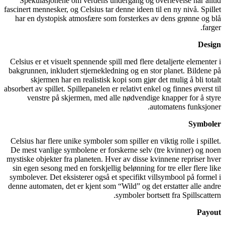
Spekulasjonene om verdens undergang og overlevelse har alltid
fascinert mennesker, og Celsius tar denne ideen til en ny nivå. Spillet
har en dystopisk atmosfære som forsterkes av dens grønne og blå
farger.
Design
Celsius er et visuelt spennende spill med flere detaljerte elementer i
bakgrunnen, inkludert stjernekledning og en stor planet. Bildene på
skjermen har en realistisk kopi som gjør det mulig å bli totalt
absorbert av spillet. Spillepanelen er relativt enkel og finnes øverst til
venstre på skjermen, med alle nødvendige knapper for å styre
automatens funksjoner.
Symboler
Celsius har flere unike symboler som spiller en viktig rolle i spillet.
De mest vanlige symbolene er forskerne selv (tre kvinner) og noen
mystiske objekter fra planeten. Hver av disse kvinnene repriser hver
sin egen sesong med en forskjellig belønning for tre eller flere like
symbolever. Det eksisterer også et specifikt villsymbool på formel i
denne automaten, det er kjent som “Wild” og det erstatter alle andre
symboler bortsett fra Spillscattern.
Payout