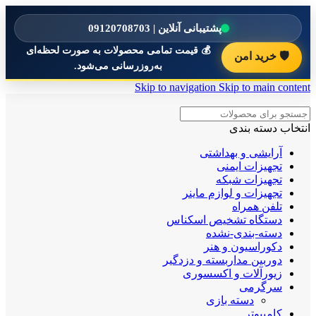
پشتیبانی آنلاین | 09120708703
💰 قیمت تمامی محصولات به صورت لحظه‌ای
🛡️ خرید امن
به‌روزرسانی می‌شود.
Skip to navigation
Skip to main content
انتخاب دسته بندی
آرایشی و بهداشتی
تجهیزات ایمنی
تجهیزات شبکه
تجهیزات و لوازم ماینر
تلفن همراه
دستگاه تشخیص اسکناس
دسته-بندی-نشده
دکوراسیون و هنر
دوربین مداربسته و دزدگیر
زیورآلات و اکسسوری
سرگرمی
دسته بازی
کامپیوتر