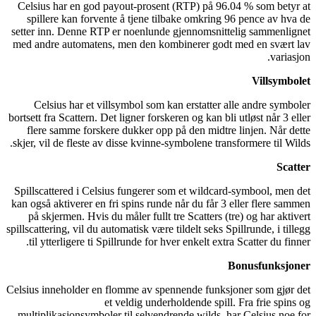
Celsius har en god payout-prosent (RTP) på 96.04 % som betyr at
spillere kan forvente å tjene tilbake omkring 96 pence av hva de
setter inn. Denne RTP er noenlunde gjennomsnittelig sammenlignet
med andre automatens, men den kombinerer godt med en svært lav
variasjon.
Villsymbolet
Celsius har et villsymbol som kan erstatter alle andre symboler
bortsett fra Scattern. Det ligner forskeren og kan bli utløst når 3 eller
flere samme forskere dukker opp på den midtre linjen. Når dette
skjer, vil de fleste av disse kvinne-symbolene transformere til Wilds.
Scatter
Spillscattered i Celsius fungerer som et wildcard-symbool, men det
kan også aktiverer en fri spins runde når du får 3 eller flere sammen
på skjermen. Hvis du måler fullt tre Scatters (tre) og har aktivert
spillscattering, vil du automatisk være tildelt seks Spillrunde, i tillegg
til ytterligere ti Spillrunde for hver enkelt extra Scatter du finner.
Bonusfunksjoner
Celsius inneholder en flomme av spennende funksjoner som gjør det
et veldig underholdende spill. Fra frie spins og
multiplikasjonsymboler til selvendrende wilds, har Celsius noe for