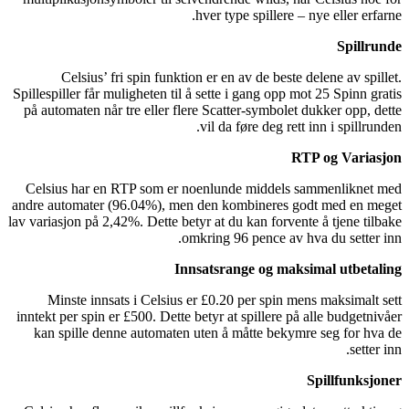
hver type spillere – nye eller erfarne.
Spillrunde
Celsius’ fri spin funktion er en av de beste delene av spillet.
Spillespiller får muligheten til å sette i gang opp mot 25 Spinn gratis
på automaten når tre eller flere Scatter-symbolet dukker opp, dette
vil da føre deg rett inn i spillrunden.
RTP og Variasjon
Celsius har en RTP som er noenlunde middels sammenliknet med
andre automater (96.04%), men den kombineres godt med en meget
lav variasjon på 2,42%. Dette betyr at du kan forvente å tjene tilbake
omkring 96 pence av hva du setter inn.
Innsatsrange og maksimal utbetaling
Minste innsats i Celsius er £0.20 per spin mens maksimalt sett
inntekt per spin er £500. Dette betyr at spillere på alle budgetnivåer
kan spille denne automaten uten å måtte bekymre seg for hva de
setter inn.
Spillfunksjoner