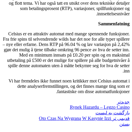
og flott tema. Vi har også tatt en utsikt over dens tekniske detaljer
som betalingsprosent (RTP), variasjoner, spillfunksjoner og
innsettelsesnivåer.
Sammenfatning
Celsius er en attraktiv automat med mange spennende funksjoner.
Fra frie spins til selvendrende wilds har det noe for alle typer spillere
– nye eller erfarne. Dens RTP på 96.04 % og lav variasjon på 2,42%
gjør det mulig å tjene tilbake omkring 96 pence av hva de setter inn.
Med en minimum innsats på £0.20 per spin og en maksimal
utbetaling på £500 er det mulige for spillere på alle budgetnivåer å
spille denne automaten uten å måtte bekymre seg for hva de setter
inn.
Vi har fremdeles ikke funnet noen kritikker mot Celsius automat i
dette analyserfremstillingen, og det finnes mange ting som er
fantastiske om disse automatfunksjoner.
جدیدتر
Rynek Hazardu – Legzo Casino
بازگشت به لیست
قدیمی تر
Oto Czas Na Wygraną W Kasynie Izzi
بستن