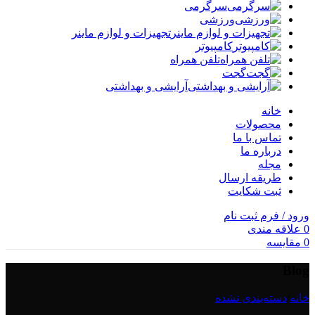
سرگرمی
ورزشی
تجهیزات و لوازم ماینر
کامپیوتر
تلفن همراه
گجت
آرایشی و بهداشتی
خانه
محصولات
تماس با ما
درباره ما
مجله
طریقه ارسال
ثبت شکایت
ورود / فرم ثبت نام
0
علاقه مندی
0
مقایسه
Blog
خانه
/
دسته‌بندی نشده