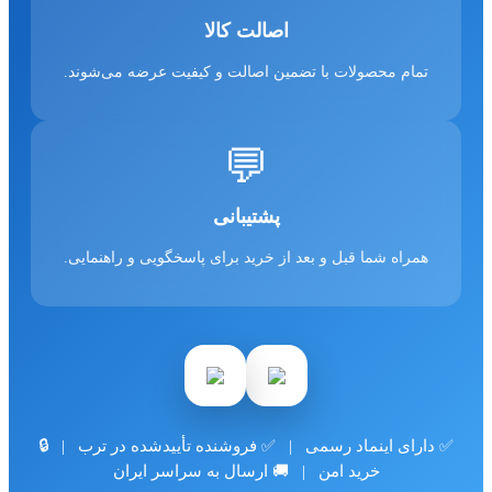
اصالت کالا
تمام محصولات با تضمین اصالت و کیفیت عرضه می‌شوند.
💬
پشتیبانی
همراه شما قبل و بعد از خرید برای پاسخگویی و راهنمایی.
✅ دارای اینماد رسمی | ✅ فروشنده تأییدشده در ترب | 🔒
خرید امن | 🚚 ارسال به سراسر ایران