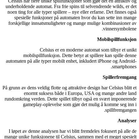
Celsius har flere unike spillfunksjoner som gjør det en attraktiv og
underholdende automat. Fra frie spins til selvendrende wilds, er det
noen ting for alle typer spillere – nye eller erfarne. Det finnes også
spesielle funksjoner på automaten hvor du kan sette inn mange
forskjellige innsatsmuligheter og mange mulige kombinasioner av
vinnersymbolene.
Mobilspillfunksjon
Celsius er en moderne automat som tilbyr et unikt
mobilspillfunksjon. Dette betyr at spillere kan spille denne
automaten på alle typer mobilt enhet, inkludert iPhone og Android-
smartphones.
Spillerfremgang
På grunn av dens veldig flotte og attraktive design har Celsius blitt et
enormt suksess både i Europa, USA og mange andre land
rundomkring verden. Dette spillet tilbyr også en svært imponerende
gameplay-oplevelse som gjør det mulig å komme seg inn i
spillfremgangen.
Analyser
I løpet av denne analysen har vi blitt fremdeles fokusert på alle de
mange unike funksjonene til Celsius, sammen med et meget spesielt