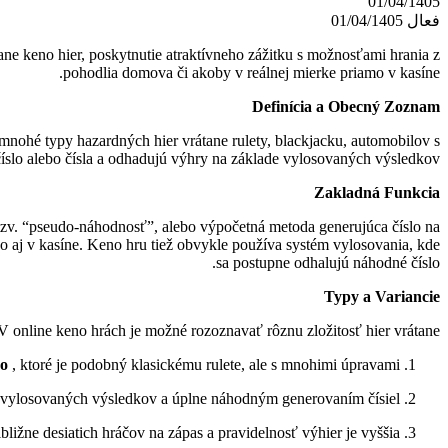
01/04/1405
فعال 01/04/1405
ane keno hier, poskytnutie atraktívneho zážitku s možnosťami hrania z
pohodlia domova či akoby v reálnej mierke priamo v kasíne.
Definícia a Obecný Zoznam
 mnohé typy hazardných hier vrátane rulety, blackjacku, automobilov s
číslo alebo čísla a odhadujú výhry na základe vylosovaných výsledkov.
Zakladná Funkcia
 tzv. “pseudo-náhodnosť”, alebo výpočetná metoda generujúca číslo na
o aj v kasíne. Keno hru tiež obvykle používa systém vylosovania, kde
sa postupne odhalujú náhodné číslo.
Typy a Variancie
V online keno hrách je možné rozoznavať rôznu zložitosť hier vrátane:
no
, ktoré je podobný klasickému rulete, ale s mnohimi úpravami.
 vylosovaných výsledkov a úplne náhodným generovaním čísiel.
bližne desiatich hráčov na zápas a pravidelnosť výhier je vyššia.