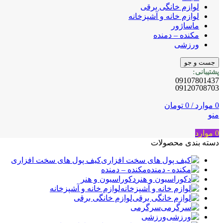
لوازم خانگی برقی
لوازم خانه و آشپزخانه
ماساژور
مکنده – دمنده
ورزشی
جست و جو
پشتیبانی:
09107801437
09120708703
0
موارد
/
0
تومان
منو
0
موارد
دسته بندی محصولات
کیف پول های سخت افزاری
مکنده – دمنده
دکوراسیون و هنر
لوازم خانه و آشپزخانه
لوازم خانگی برقی
سرگرمی
ورزشی