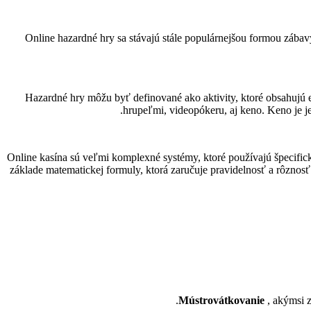
Online hazardné hry sa stávajú stále populárnejšou formou zábavy
Hazardné hry môžu byť definované ako aktivity, ktoré obsahujú e
hrupeľmi, videopókeru, aj keno. Keno je 
Online kasína sú veľmi komplexné systémy, ktoré používajú špecific
základe matematickej formuly, ktorá zaručuje pravidelnosť a rôznos
Mústrovátkovanie
, akýmsi z