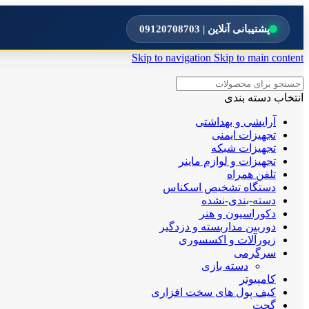
پشتیبانی آنلاین | 09120708703
Skip to navigation
Skip to main content
انتخاب دسته بندی
آرایشی و بهداشتی
تجهیزات ایمنی
تجهیزات شبکه
تجهیزات و لوازم ماینر
تلفن همراه
دستگاه تشخیص اسکناس
دسته-بندی-نشده
دکوراسیون و هنر
دوربین مداربسته و دزدگیر
زیورآلات و اکسسوری
سرگرمی
دسته بازی
کامپیوتر
کیف پول های سخت افزاری
گجت