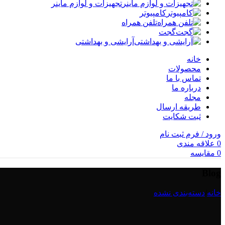
تجهیزات و لوازم ماینر
کامپیوتر
تلفن همراه
گجت
آرایشی و بهداشتی
خانه
محصولات
تماس با ما
درباره ما
مجله
طریقه ارسال
ثبت شکایت
ورود / فرم ثبت نام
0
علاقه مندی
0
مقایسه
Blog
خانه
/
دسته‌بندی نشده