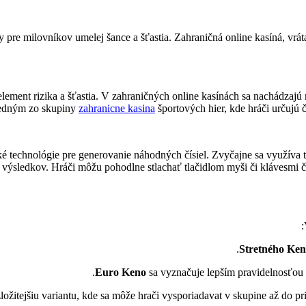
 pre milovníkov umelej šance a šťastia. Zahraničná online kasíná, vrát
lement rizika a šťastia. V zahraničných online kasínách sa nachádzajú
jedným zo skupiny
zahranicne kasina
športových hier, kde hráči určujú 
ké technológie pre generovanie náhodných čísiel. Zvyčajne sa využíva
ť výsledkov. Hráči môžu pohodlne stlachať tlačidlom myši či klávesmi č
Stretného Ke
Euro Keno
sa vyznačuje lepším pravidelnosťou
ložitejšiu variantu, kde sa môže hrači vysporiadavat v skupine až do pri