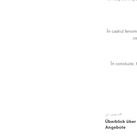
În cadrul fenome
ce
În concluzie,
قدیمی تر
Überblick über
Angebote