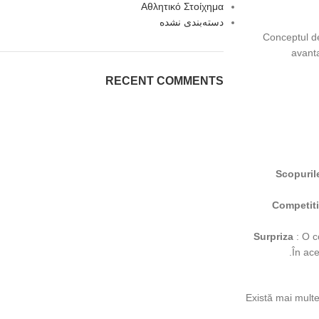
Αθλητικό Στοίχημα
دسته‌بندی نشده
Conceptul de
avanta
RECENT COMMENTS
Scopuri
Competiti
Surpriza
: O c
În ace
Există mai multe