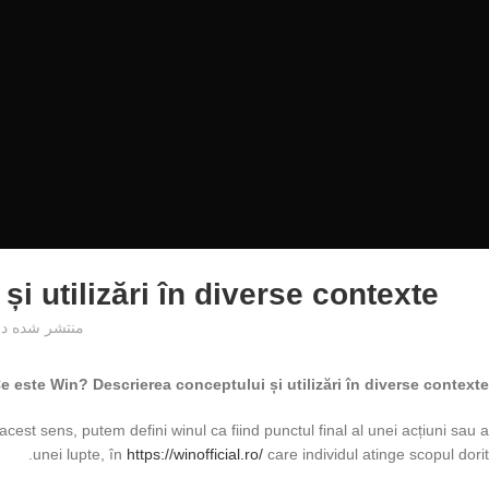
 utilizări în diverse contexte.
منتشر شده در
e este Win? Descrierea conceptului și utilizări în diverse contexte
cest sens, putem defini winul ca fiind punctul final al unei acțiuni sau a
unei lupte, în
https://winofficial.ro/
care individul atinge scopul dorit.