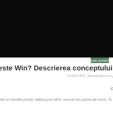
دسته‌بندی نشده
este Win? Descrierea conceptului și
wpadminns
فعال 01/04/1405
C
tă un rezultat pozitiv, obținut prin efort, muncă sau șansa de noroc. În a