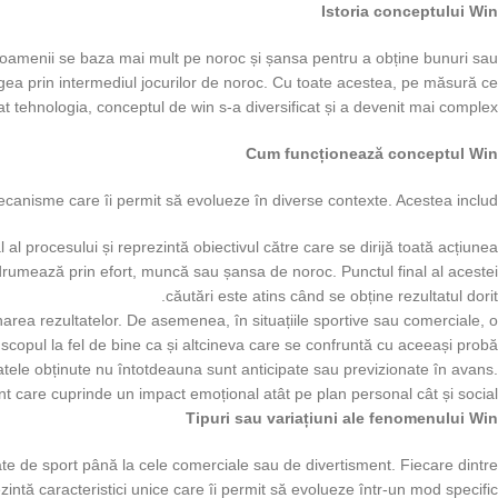
Istoria conceptului Win
d oamenii se baza mai mult pe noroc și șansa pentru a obține bunuri sau
ngea prin intermediul jocurilor de noroc. Cu toate acestea, pe măsură ce
t tehnologia, conceptul de win s-a diversificat și a devenit mai complex.
Cum funcționează conceptul Win
anisme care îi permit să evolueze în diverse contexte. Acestea includ:
al al procesului și reprezintă obiectivul către care se dirijă toată acțiunea.
ndrumează prin efort, muncă sau șansa de noroc. Punctul final al acestei
căutări este atins când se obține rezultatul dorit.
narea rezultatelor. De asemenea, în situațiile sportive sau comerciale, o
copul la fel de bine ca și altcineva care se confruntă cu aceeași probă.
ele obținute nu întotdeauna sunt anticipate sau previzionate în avans.
nt care cuprinde un impact emoțional atât pe plan personal cât și social.
Tipuri sau variațiuni ale fenomenului Win
ate de sport până la cele comerciale sau de divertisment. Fiecare dintre
intă caracteristici unice care îi permit să evolueze într-un mod specific.