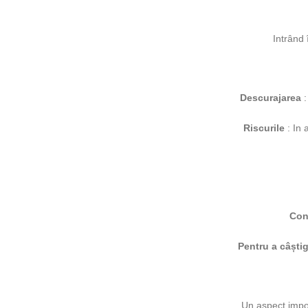
Intrând 
Descurajarea
:
Riscurile
: In
Con
Pentru a câștig
Un aspect impor