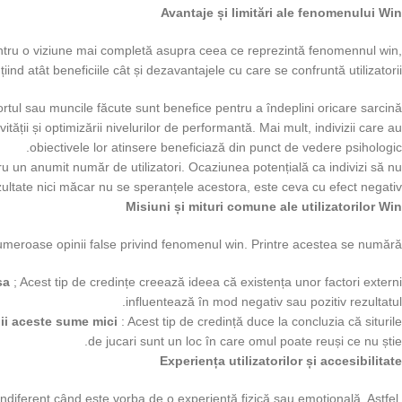
Avantaje și limitări ale fenomenului Win
pentru o viziune mai completă asupra ceea ce reprezintă fenomennul win,
iind atât beneficiile cât și dezavantajele cu care se confruntă utilizatorii.
rtul sau muncile făcute sunt benefice pentru a îndeplini oricare sarcină.
tății și optimizării nivelurilor de performantă. Mai mult, indivizii care au
obiectivele lor atinsere beneficiază din punct de vedere psihologic.
ru un anumit număr de utilizatori. Ocaziunea potențială ca indivizi să nu
ultate nici măcar nu se speranțele acestora, este ceva cu efect negativ.
Misiuni și mituri comune ale utilizatorilor Win
umeroase opinii false privind fenomenul win. Printre acestea se numără:
nsa
; Acest tip de credințe creează ideea că existența unor factori externi
influentează în mod negativ sau pozitiv rezultatul.
dii aceste sume mici
: Acest tip de credință duce la concluzia că siturile
de jucari sunt un loc în care omul poate reuși ce nu știe.
Experiența utilizatorilor și accesibilitate
 indiferent când este vorba de o experientă fizică sau emoțională. Astfel,