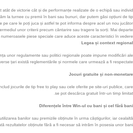
gat atât de victorie cât și de performanțe realizate de o echipă sau individ.
cipăm la turnee cu premii în bani sau bunuri, dar putem găsi opțiuni de tip
te pe care le poți juca și astfel te pot informa despre acel un nou jucător.
intermediul unor criterii precum cântarire sau tragere la sorți. Mai departe
numeroasele piese speciale care aduce aceste caracteristici în vedere.
Legea și context regional
ența unor regulamente sau politici regionale poate impune modificări ale
erse țari există reglementările și normele care urmează a fi respectate.
Jocuri gratuite și non-monetare
ud jocurile de tip free to play sau cele oferite pe site-uri publice, care
se pot descărca gratuit într-un timp limitat.
Diferențele între Win-ul cu bani și cel fără bani
lizarea banilor sau premizile obținute în urma câștigurilor, iar cealaltă
tă rezultatelor obținute fără a fi necesar să intrăm în posesia unor bani.