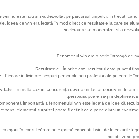
 win nu este nou și s-a dezvoltat pe parcursul timpului. În trecut, cân
je, ideea de win era legată în mod direct de rezultatele la care se aju
societatea s-a modernizat și a dezvolta
Fenomenul win are o serie întreagă de mec
Rezultatele
: În orice caz, rezultatul este punctul fin
le
: Fiecare individ are scopuri personale sau profesionale pe care le î
vitate
: În multe cazuri, concurența devine un factor decisiv în determi
persoană poate să-și îndeplinească s
omponentă importantă a fenomenului win este legată de idee că rezultat
st sens, elementul surprizei poate fi definit ca o parte dintr-un evenime
 categorii în cadrul cărora se exprimă conceptul win, de la cazurile leg
aceste zone prez