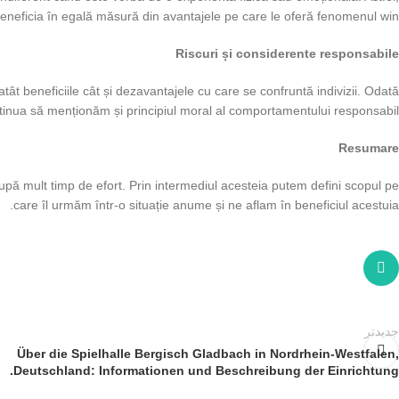
beneficia în egală măsură din avantajele pe care le oferă fenomenul win.
Riscuri și considerente responsabile
tât beneficiile cât și dezavantajele cu care se confruntă indivizii. Odată
ntinua să menționăm și principiul moral al comportamentului responsabil.
Resumare
după mult timp de efort. Prin intermediul acesteia putem defini scopul pe
care îl urmăm într-o situație anume și ne aflam în beneficiul acestuia.
جدیدتر
Über die Spielhalle Bergisch Gladbach in Nordrhein-Westfalen,
Deutschland: Informationen und Beschreibung der Einrichtung.