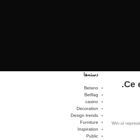
دسته‌ها
Ce 
Betano
Betflag
casino
Decoration
Design trends
Furniture
Win-ul reprezin
Inspiration
Public