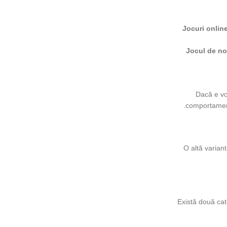
Jocuri onlin
Jocul de n
Dacă e vo
comportamentu
O altă variant
Există două cat