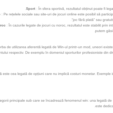
Sport
: În sfera sportivă, rezultatul obținut poate fi le
e
: Pe rețelele sociale sau site-uri de jocuri online este posibil să parti
“joc fără plată” sau gratui
oroc
: În cazurile legate de jocuri cu noroc, rezultatul este stabilit prin 
putem găsi 
rba de utilizarea aferentă legată de Win-ul printr-un mod, uneori exist
lui respectiv. De exemplu în domeniul sporturilor profesioniste din div
ă este cea legată de opțiuni care nu implică costuri monetar. Exemple incl
egorii principale sub care se încadrează fenomenul win: una legată de uti
este dedica