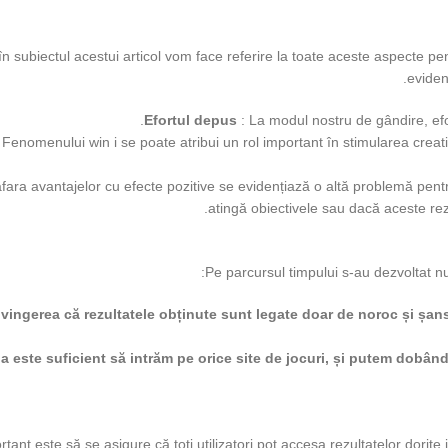
în subiectul acestui articol vom face referire la toate aceste aspecte 
evidenț
Efortul depus
: La modul nostru de gândire, efo
 Fenomenului win i se poate atribui un rol important în stimularea creativi
 afara avantajelor cu efecte pozitive se evidențiază o altă problemă pent
atingă obiectivele sau dacă aceste rez
Pe parcursul timpului s-au dezvoltat n
vingerea că rezultatele obținute sunt legate doar de noroc și șa
a este suficient să intrăm pe orice site de jocuri, și putem dobân
tant este să se asigure că toți utilizatori pot accesa rezultatelor dorite