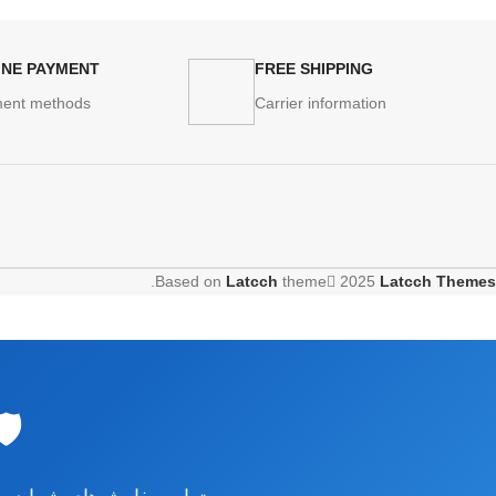
INE PAYMENT
FREE SHIPPING
ent methods
Carrier information
.
Based on
Latcch
theme
2025
Latcch Themes
🛡